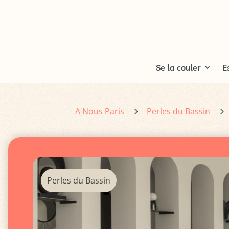
Se la couler
E
5
5
A Nous Paris
Perles du Bassin
Perles du Bassin