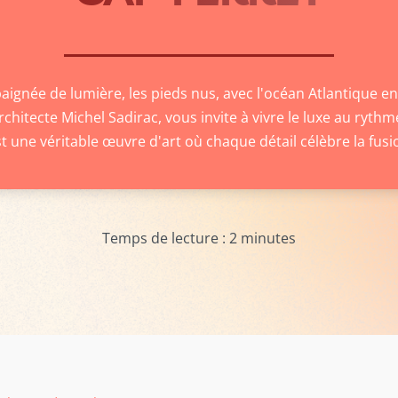
ignée de lumière, les pieds nus, avec l'océan Atlantique en t
chitecte Michel Sadirac, vous invite à vivre le luxe au rythme
t une véritable œuvre d'art où chaque détail célèbre la fusi
Temps de lecture :
2
minutes