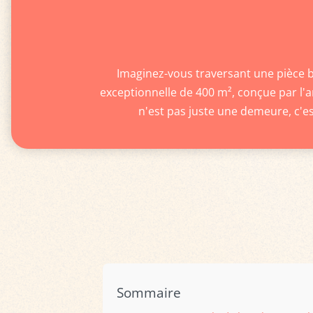
Imaginez-vous traversant une pièce ba
exceptionnelle de 400 m², conçue par l'ar
n'est pas juste une demeure, c'es
Sommaire