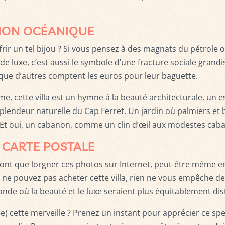
SION OCÉANIQUE
ffrir un tel bijou ? Si vous pensez à des magnats du pétrole
s de luxe, c’est aussi le symbole d’une fracture sociale gra
ue d’autres comptent les euros pour leur baguette.
isme, cette villa est un hymne à la beauté architecturale, un
plendeur naturelle du Cap Ferret. Un jardin où palmiers et 
t oui, un cabanon, comme un clin d’œil aux modestes caban
 CARTE POSTALE
eront que lorgner ces photos sur Internet, peut-être même e
ne pouvez pas acheter cette villa, rien ne vous empêche de 
nde où la beauté et le luxe seraient plus équitablement dis
ée) cette merveille ? Prenez un instant pour apprécier ce spe