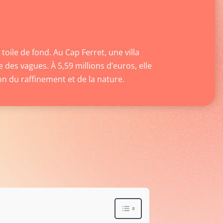
oile de fond. Au Cap Ferret, une villa
 des vagues. À 5,59 millions d’euros, elle
on du raffinement et de la nature.