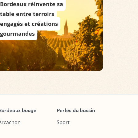
Bordeaux réinvente sa
Bordea
table entre terroirs
destin
engagés et créations
étoiles
gourmandes
chiffre
Bordeaux bouge
Perles du bassin
Arcachon
Sport