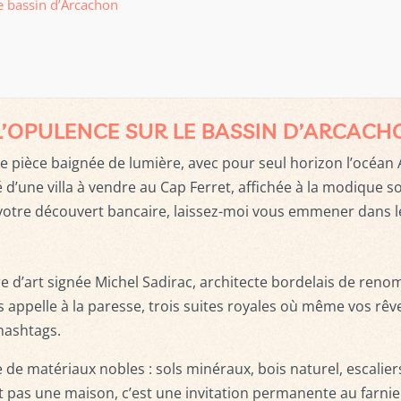
e bassin d’Arcachon
L’OPULENCE SUR LE BASSIN D’ARCACH
 pièce baignée de lumière, avec pour seul horizon l’océan At
ité d’une villa à vendre au Cap Ferret, affichée à la modique
votre découvert bancaire, laissez-moi vous emmener dans les
e d’art signée Michel Sadirac, architecte bordelais de ren
 appelle à la paresse, trois suites royales où même vos rêv
 hashtags.
e matériaux nobles : sols minéraux, bois naturel, escaliers
t pas une maison, c’est une invitation permanente au farnie