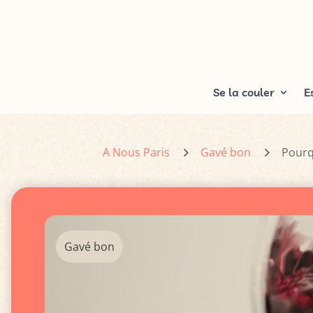
Se la couler
E
5
5
A Nous Paris
Gavé bon
Pourq
Gavé bon