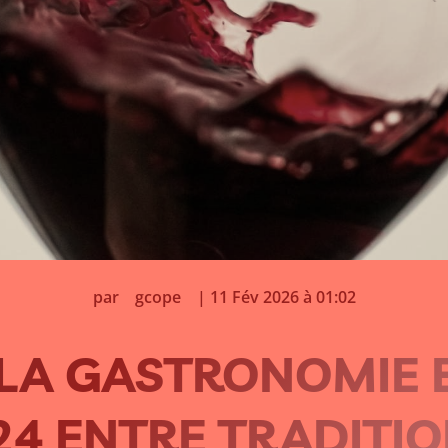
par
gcope
|
11 Fév 2026 à 01:02
LA GASTRONOMIE 
24 ENTRE TRADITIO