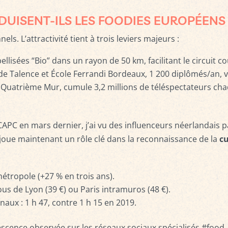
DUISENT-ILS LES FOODIES EUROPÉENS 
s. L’attractivité tient à trois leviers majeurs :
ellisées “Bio” dans un rayon de 50 km, facilitant le circuit co
 de Talence et École Ferrandi Bordeaux, 1 200 diplômés/an, vé
au Quatrième Mur, cumule 3,2 millions de téléspectateurs ch
APC en mars dernier, j’ai vu des influenceurs néerlandais p
é joue maintenant un rôle clé dans la reconnaissance de la
cu
étropole (+27 % en trois ans).
s de Lyon (39 €) ou Paris intramuros (48 €).
aux : 1 h 47, contre 1 h 15 en 2019.
rvescence observée sur les réseaux sociaux spécialisés #food.