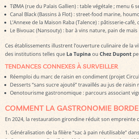
TØMA (rue du Palais Gallien) : table végétale ; menu 6 se
Canal Black (Bassins à Flot) : street-food marine, houmo
L’Annexe de la Maison Raba (Talence) : pâtisserie-café,
Le Bivouac (Nansouty) : bar à vins nature, pain de maïs 
Ces établissements illustrent l’ouverture culinaire de la 
des institutions telles que
La Tupina
ou
Chez Dupont
per
TENDANCES CONNEXES À SURVEILLER
Réemploi du marc de raisin en condiment (projet Circu
Desserts “sans sucre ajouté” travaillés au jus de raisin 
Oenotourisme gastronomique : parcours associant vigno
COMMENT LA GASTRONOMIE BORDELA
En 2024, la restauration girondine réduit son empreinte
Généralisation de la filière “sac à pain réutilisable” da