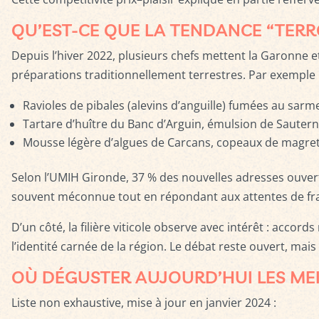
QU’EST-CE QUE LA TENDANCE “TERR
Depuis l’hiver 2022, plusieurs chefs mettent la Garonne et
préparations traditionnellement terrestres. Par exemple 
Ravioles de pibales (alevins d’anguille) fumées au sarm
Tartare d’huître du Banc d’Arguin, émulsion de Sautern
Mousse légère d’algues de Carcans, copeaux de magret
Selon l’UMIH Gironde, 37 % des nouvelles adresses ouvert
souvent méconnue tout en répondant aux attentes de fraî
D’un côté, la filière viticole observe avec intérêt : accord
l’identité carnée de la région. Le débat reste ouvert, mais l
OÙ DÉGUSTER AUJOURD’HUI LES M
Liste non exhaustive, mise à jour en janvier 2024 :