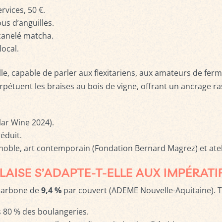
rvices, 50 €.
us d’anguilles.
 canelé matcha.
local.
ville, capable de parler aux flexitariens, aux amateurs de fe
pétuent les braises au bois de vigne, offrant un ancrage ra
lar Wine 2024).
réduit.
ble, art contemporain (Fondation Bernard Magrez) et ateli
ISE S’ADAPTE-T-ELLE AUX IMPÉRATI
 carbone de
9,4 %
par couvert (ADEME Nouvelle-Aquitaine). T
ns 80 % des boulangeries.