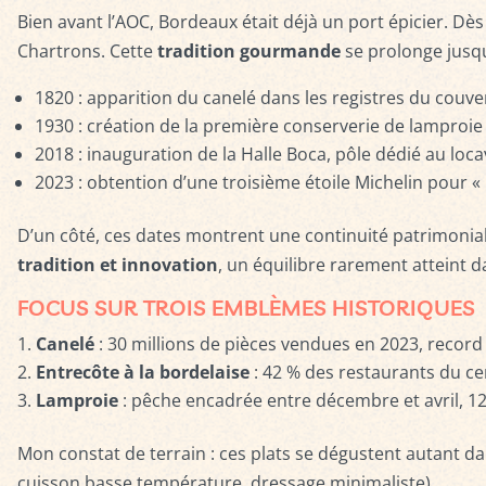
Bien avant l’AOC, Bordeaux était déjà un port épicier. Dè
Chartrons. Cette
tradition gourmande
se prolonge jusqu
1820 : apparition du canelé dans les registres du couv
1930 : création de la première conserverie de lamproie à
2018 : inauguration de la Halle Boca, pôle dédié au loc
2023 : obtention d’une troisième étoile Michelin pour
D’un côté, ces dates montrent une continuité patrimoniale
tradition et innovation
, un équilibre rarement atteint d
FOCUS SUR TROIS EMBLÈMES HISTORIQUES
Canelé
: 30 millions de pièces vendues en 2023, recor
Entrecôte à la bordelaise
: 42 % des restaurants du cent
Lamproie
: pêche encadrée entre décembre et avril, 1
Mon constat de terrain : ces plats se dégustent autant da
cuisson basse température, dressage minimaliste).