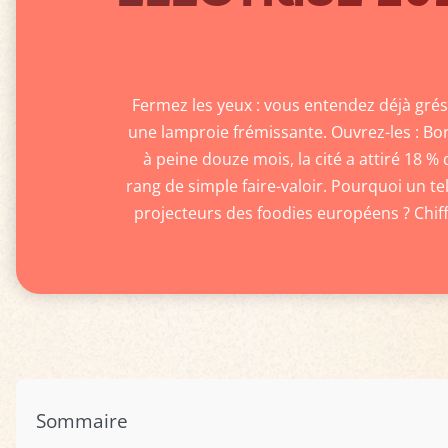
Fermez les yeux : vous entendez déjà grési
une lamproie frémissante. Ouvrez-les : Bo
à peine douze mois, la cité a attiré 18 %
rang de simple faire-valoir. Pourquoi un te
projecteurs des foodies européens ? Chiff
Sommaire