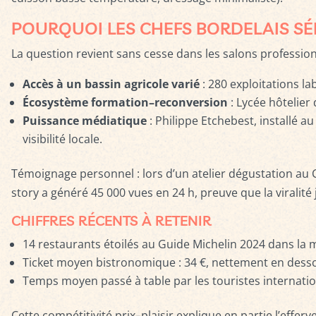
POURQUOI LES CHEFS BORDELAIS SÉ
La question revient sans cesse dans les salons professionnel
Accès à un bassin agricole varié
: 280 exploitations lab
Écosystème formation–reconversion
: Lycée hôtelier
Puissance médiatique
: Philippe Etchebest, installé 
visibilité locale.
Témoignage personnel : lors d’un atelier dégustation au C
story a généré 45 000 vues en 24 h, preuve que la viralit
CHIFFRES RÉCENTS À RETENIR
14 restaurants étoilés au Guide Michelin 2024 dans la m
Ticket moyen bistronomique : 34 €, nettement en dessou
Temps moyen passé à table par les touristes internation
Cette compétitivité prix–plaisir explique en partie l’effe