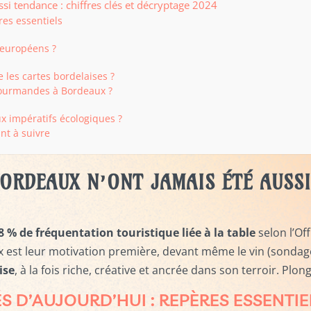
ssi tendance : chiffres clés et décryptage 2024
res essentiels
 européens ?
 les cartes bordelaises ?
gourmandes à Bordeaux ?
x impératifs écologiques ?
nt à suivre
BORDEAUX
N’ONT JAMAIS ÉTÉ AUSSI
8 % de fréquentation touristique liée à la table
selon l’Of
x est leur motivation première, devant même le vin (sondag
ise
, à la fois riche, créative et ancrée dans son terroir. P
S D’AUJOURD’HUI : REPÈRES ESSENTIE