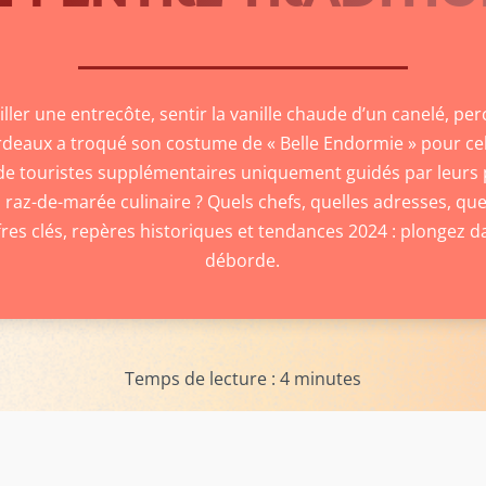
ller une entrecôte, sentir la vanille chaude d’un canelé, pe
rdeaux a troqué son costume de « Belle Endormie » pour cel
 de touristes supplémentaires uniquement guidés par leurs pap
l raz-de-marée culinaire ? Quels chefs, quelles adresses, quel
res clés, repères historiques et tendances 2024 : plongez d
déborde.
Temps de lecture :
4
minutes