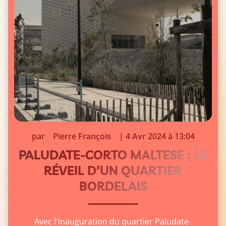
par
Pierre François
|
4 Avr 2024 à 13:04
PALUDATE-CORTO MALTESE : LE
RÉVEIL D’UN QUARTIER
BORDELAIS
Avec l'inauguration du quartier Paludate-