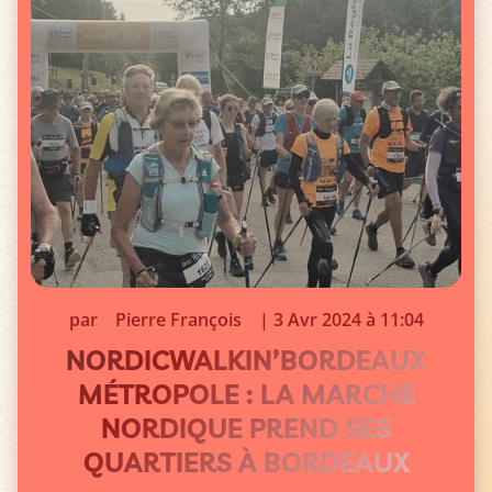
par
Pierre François
|
3 Avr 2024 à 11:04
NORDICWALKIN’BORDEAUX
MÉTROPOLE : LA MARCHE
NORDIQUE PREND SES
QUARTIERS À BORDEAUX