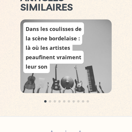
SIMILAIRES
Dans les coulisses de
G
la scène bordelaise :
bo
là où les artistes
in
peaufinent vraiment
ri
leur son