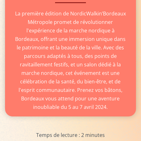
La première édition de NordicWalkin’Bordeaux
Métropole promet de révolutionner
l'expérience de la marche nordique à
Bordeaux, offrant une immersion unique dans
le patrimoine et la beauté de la ville. Avec des
parcours adaptés à tous, des points de
ravitaillement festifs, et un salon dédié à la
marche nordique, cet événement est une
célébration de la santé, du bien-être, et de
l'esprit communautaire. Prenez vos bâtons,
Bordeaux vous attend pour une aventure
inoubliable du 5 au 7 avril 2024.
Temps de lecture :
2
minutes