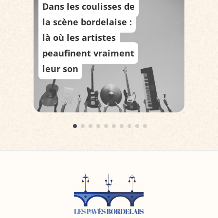
Dans les coulisses de
G
la scène bordelaise :
bo
là où les artistes
in
peaufinent vraiment
ri
leur son