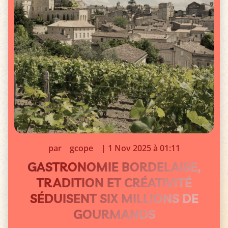
par
gcope
|
1 Nov 2025 à 01:11
GASTRONOMIE BORDELAISE,
TRADITION ET CRÉATIVITÉ
SÉDUISENT SIX MILLIONS DE
GOURMANDS